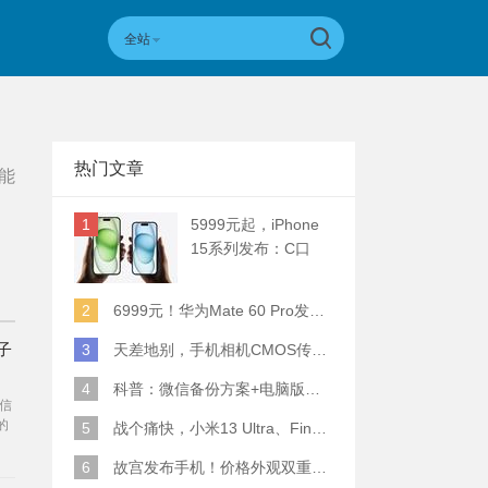
全站
热门文章
能
1
5999元起，iPhone
15系列发布：C口
+钛合金+全员灵动岛
+5倍潜望长焦
2
6999元！华为Mate 60 Pro发布：麒麟9000S+卫星通话 (附初步跑分)
子
3
天差地别，手机相机CMOS传感器实际面积对比
4
科普：微信备份方案+电脑版丢失数据恢复指南
信
的
5
战个痛快，小米13 Ultra、Find X6 Pro、vivo X90 Pro+、小米12SU拍照横评
获
6
故宫发布手机！价格外观双重逆天！