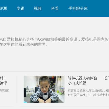
评测
专题
视频
科普
手机跑分库
来自爱搞机精心选择与
Gowild
相关的最近资讯，爱搞机是国内智
在这里你能看到未来的世界。
标杆
陪伴机器人初体验——公
体验评
小白成长版
智能家
前言看过机器人总动员的话，相
对可爱的WALL·E，科技感十足
EVA印象深刻。此次在爱搞机中
得了公子小