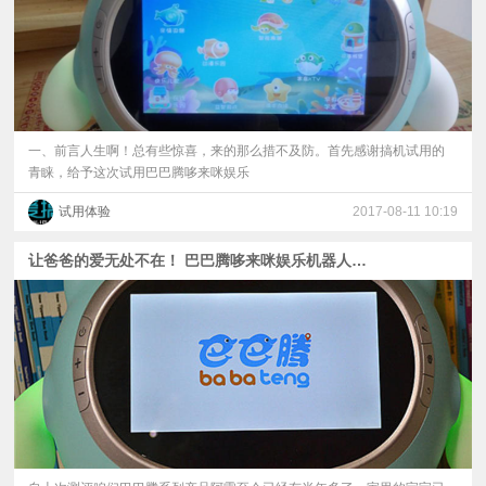
一、前言人生啊！总有些惊喜，来的那么措不及防。首先感谢搞机试用的
青睐，给予这次试用巴巴腾哆来咪娱乐
试用体验
2017-08-11 10:19
让爸爸的爱无处不在！ 巴巴腾哆来咪娱乐机器人测评