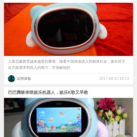
视
频
科
普
儿童启蒙教育越来越受到重视，随着中国渐渐进入到精英社会，家长对于
这方面需求和投入的精力，市场敏锐的
体
试用体验
2017-08-22 10:13
验
巴巴腾哆来咪娱乐机器人，娱乐K歌又早教
专
题