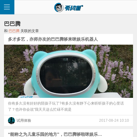
巴巴腾
和
巴巴腾
关联的文章
多才多艺，亦师亦友的巴巴腾哆来咪娱乐机器人
首
页
快
讯
你有多久没有好好的陪孩子玩了?有多久没有静下心来听听孩子的心里话
了？也许你会说“我天天这么忙碌不就是
评
试用体验
2017-08-24 10:10
测
“能称之为儿童乐园的地方”，巴巴腾哆啦咪娱乐机器人体验