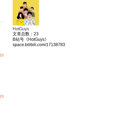
HotGuys
文章总数：
23
、
B站号《HotGuys》
space.bilibili.com/17138783
(0)
(0)