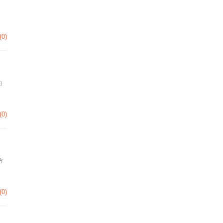
(0)
的
(0)
方
(0)