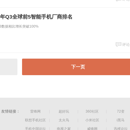
6年Q3全球前5智能手机厂商排名
3数据相比增长突破100%
评论
下一页
友情链接：
雷锋网
|
超好玩
|
360社区
|
72变
联想手机社区
|
太火鸟
|
小米社区
|
i黑马
手机中国论坛
|
电视之家
|
威锋网
|
迅维论坛