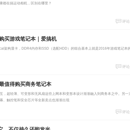
、尼康都在搞运动相机，区别在哪里？
评论
得购买游戏笔记本｜爱搞机
Pascal架构显卡，DDR4内存和SSD（选配HDD）的组合基本上就是2016年游戏笔记本
评论
度最值得购买商务笔记本
互，超轻薄、可变形和无风扇这些上网本和变形本设计渐渐融入到商务本之中。另一
幕、触控笔和安全芯片等全新卖点也渐渐出现
评论
了它，不仅持久还能发光