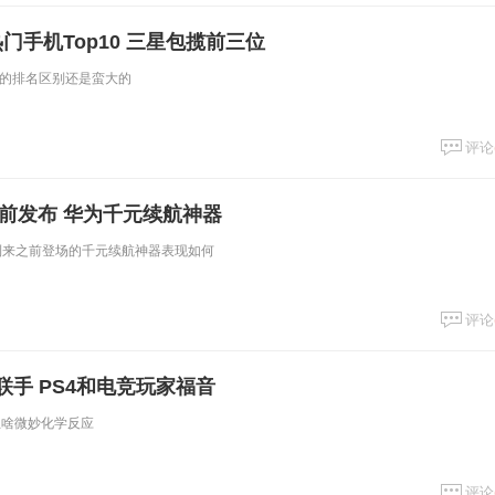
热门手机Top10 三星包揽前三位
的排名区别还是蛮大的
评论
之前发布 华为千元续航神器
舰到来之前登场的千元续航神器表现如何
评论
n联手 PS4和电竞玩家福音
产生啥微妙化学反应
评论