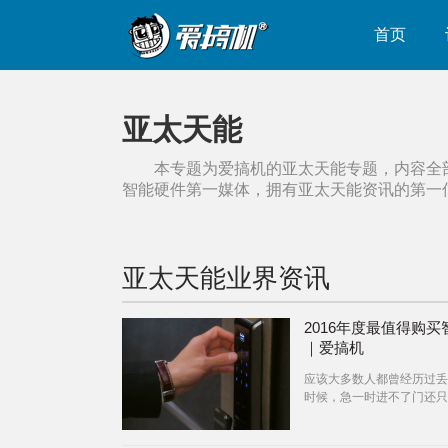
首页
亚太天能
本专题为爱搞机的
亚太天能
专题，内容全
智能硬件第一媒体，拥有
亚太天能
资讯的第一
亚太天能
业界资讯
2016年度最值得购买
｜爱搞机
应该大多数人都曾经历过丢
时候，急一时进不了门还只
面，另一方面来说，不怕一
万一，被某些人捡起来用，