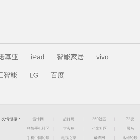
了。
诺基亚
iPad
智能家居
vivo
工智能
LG
百度
友情链接：
雷锋网
|
超好玩
|
360社区
|
72变
联想手机社区
|
太火鸟
|
小米社区
|
i黑马
手机中国论坛
|
电视之家
|
威锋网
|
迅维论坛