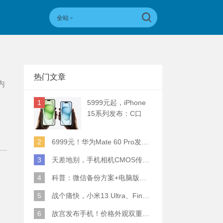
全站
热门文章
内
1
5999元起，iPhone
15系列发布：C口
+钛合金+全员灵动岛
+5倍潜望长焦
2
6999元！华为Mate 60 Pro发布：麒麟9000S+卫星通话 (附初步跑分)
3
天差地别，手机相机CMOS传感器实际面积对比
4
科普：微信备份方案+电脑版丢失数据恢复指南
5
战个痛快，小米13 Ultra、Find X6 Pro、vivo X90 Pro+、小米12SU拍照横评
6
故宫发布手机！价格外观双重逆天！