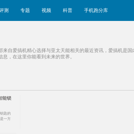
评测
专题
视频
科普
手机跑分库
部来自爱搞机精心选择与
亚太天能
相关的最近资讯，爱搞机是国
信息，在这里你能看到未来的世界。
智能锁
钥匙的
是一方
万就怕
不管丢