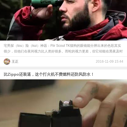
宅男探（tou）险（kui）神器：Flir Scout TK猫狗的眼镜能分辨出来的色彩其实
很少，但他们在夜间视力比人类好很多。而蛇的视力更差，但它却能在黑夜及时
王正
2016-11-09 15:44
比Zippo还装逼，这个打火机不费燃料还防风防水！