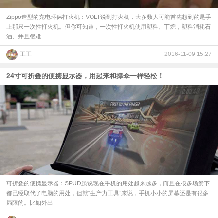
Zippo造型的充电环保打火机：VOLT说到打火机，大多数人可能首先想到的是手
上那只一次性打火机。但你可知道，一次性打火机使用塑料、丁烷，塑料消耗石
油、并且很难
王正
2016-11-09 15:27
24寸可折叠的便携显示器，用起来和撑伞一样轻松！
可折叠的便携显示器：SPUD虽说现在手机的用处越来越多，而且在很多场景下
都已经取代了电脑的用处，但就“生产力工具”来说，手机小小的屏幕还是有很多
局限的。比如外出