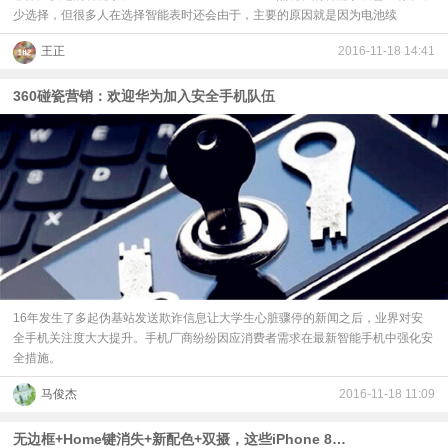
少选择，但很多人在选择智能表时还会由于，主要的原因就是因为电池续
王正
2016-11-18 14:41
360碰瓷营销：欢迎华为加入安全手机队伍
16年发生了多起伪基站发送欺诈信息让大学生心脏骤停的新闻之后，业界对安
全手机关注度大大提升。手机厂商纷纷因应消费者需求在最新智能手机中强化安
全措施。
马俊杰
2016-11-18 11:09
无边框+Home键消失+新配色+双摄，这些iPhone 8统统都有