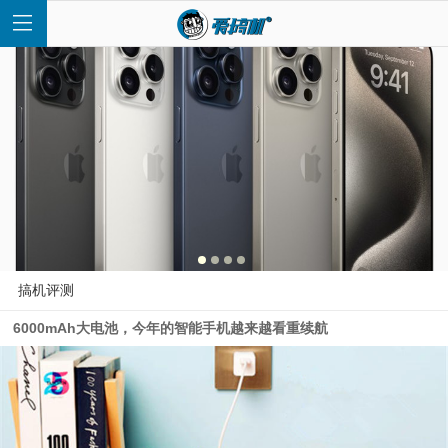
首
页
快
搞机评测
6000mAh大电池，今年的智能手机越来越看重续航
讯
评
测