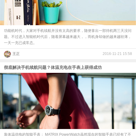
视
频
功能机时代，大家对手机续航并没有太高的要求，随便拿出一部待机两三天没问
题。不过进入智能机时代后，随着屏幕越来越大，，而机身却做的越来越轻薄，
科
一天一充已成常态。
王正
2016-11-21 15:58
普
彻底解决手机续航问题？体温充电在手表上获得成功
体
验
专
题
靠体温供电的智能手表： MATRIX PowerWatch虽然现在的智能手表已经有了不