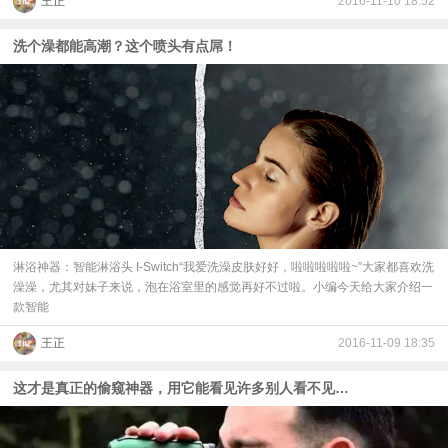
王正
2016-11-10 18:52
洗个澡都能高潮？这个喷头有点屌！
淋浴神器：智能淋浴头 I-Switch“我爱洗澡皮肤好好，啦啦啦啦啦~”大家都喜欢洗
澡澡，尤其对妹子来说，泡在浴室里的感觉再好不过啦。小编今天给大家介绍一
款智能
王正
2016-11-09 18:35
这才是真正的偷窥神器，用它能看见许多别人看不见的东西