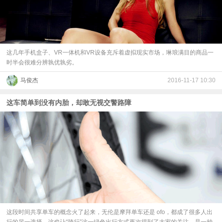
​这几年手机盒子、VR一体机和VR设备充斥着虚拟现实市场，琳琅满目的商品一
时半会很难分辨孰优孰劣。
马俊杰
2016-11-17 10:30
这车简单到没有内胎，却敢无视交警路障
这段时间共享单车的概念火了起来，无伦是摩拜单车还是 ofo，都成了很多人出