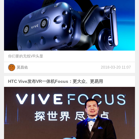
视
频
科
普
你们要的无线VR头显
莫昌佑
2018-03-20 11:07
体
HTC Vive发布VR一体机Focus：更大众、更易用
验
专
题