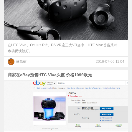
在HTC Vive、Oculus Rift、PS VR这三大VR当中，HTC Vive首当其冲，
市场反馈较好。
莫昌佑
2016-07-06 11:04
商家在eBay预售HTC Vive头盔 价格1099欧元