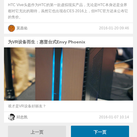
HTC Vive头盔作为HTC的第一款虚拟现实产品，无论是HTC本身还是业界
都对它无比的期待，虽然它也出现在CES 2016上，但HTC官方还未公布它
的售价。
莫昌佑
2016-01-20 09:46
为VR设备而生：惠普台式Envy Phoenix
谁才是VR设备好丽友？
邱忠凯
2016-01-07 10:14
上一页
下一页