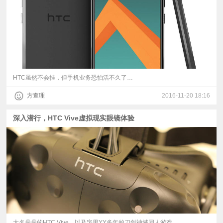
HTC虽然不会挂，但手机业务恐怕活不久了…
方查理
2016-11-20 18:16
深入潜行，HTC Vive虚拟现实眼镜体验
大名鼎鼎的HTC Vive，以及宅男YY多年的刀剑神域同人游戏。