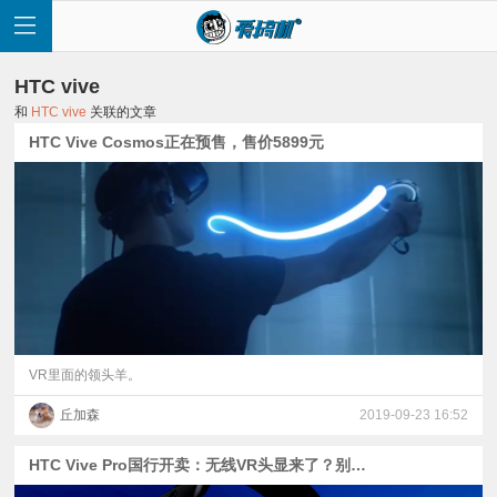
HTC vive
和
HTC vive
关联的文章
HTC Vive Cosmos正在预售，售价5899元
首
页
快
讯
VR里面的领头羊。
丘加森
2019-09-23 16:52
评
HTC Vive Pro国行开卖：无线VR头显来了？别高兴太早
测