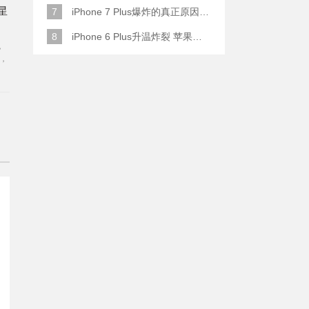
星
7
iPhone 7 Plus爆炸的真正原因原来是这样
8
iPhone 6 Plus升温炸裂 苹果赔了一部全新的
，
，
果
年