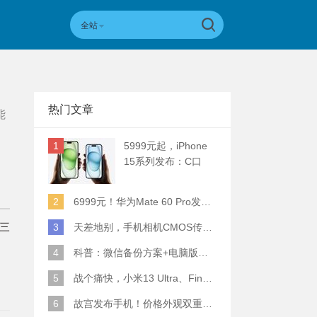
全站
热门文章
能
1
5999元起，iPhone
15系列发布：C口
+钛合金+全员灵动岛
+5倍潜望长焦
2
6999元！华为Mate 60 Pro发布：麒麟9000S+卫星通话 (附初步跑分)
？三
3
天差地别，手机相机CMOS传感器实际面积对比
4
科普：微信备份方案+电脑版丢失数据恢复指南
？
5
战个痛快，小米13 Ultra、Find X6 Pro、vivo X90 Pro+、小米12SU拍照横评
6
故宫发布手机！价格外观双重逆天！