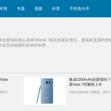
评测
专题
视频
科普
手机跑分库
来自爱搞机精心选择与
Note 7
相关的最近资讯，爱搞机是国内智
在这里你能看到未来的世界。
Note
换成3200mAh还爱我吗
星Note 7官翻将上市
声誉吗？
4000元的Note 7老铁版，买吗