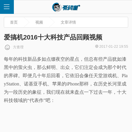
首页
视频
文章详情
爱搞机2016十大科技产品回顾视频
2017-01-22 19:55
方查理
首
每年的科技新品多如点缀夜空的星点，但总有些产品犹如漆
黑中的萤火虫，那么鲜明、出众，它们注定会成为那个时代
页
的界碑。
即便几十年后回看，它依旧会像任天堂游戏机、Pla
快
yStation、诺基亚手机、苹果的iPhone那样，在历史长河里成
为一段历史的象征，我们现在就来盘点一下过去一年，十大
讯
科技领域的“代表作”吧：
评
测