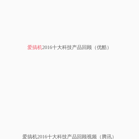
视
频
科
爱搞机
2016十大科技产品回顾（优酷）
普
体
验
专
题
爱搞机2016十大科技产品回顾视频（腾讯）