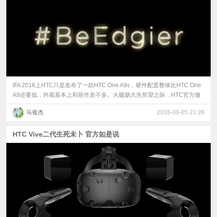
IFA 2016上HTC只是发布了一款HTC One A9s，硬件配置整体比HTC One
A9还要低，外观基本上和前作差不多。火腿肠大失所望之际，HTC官方微
马俊杰
2016-09-05 21:39
HTC Vive二代生死未卜 官方如是说