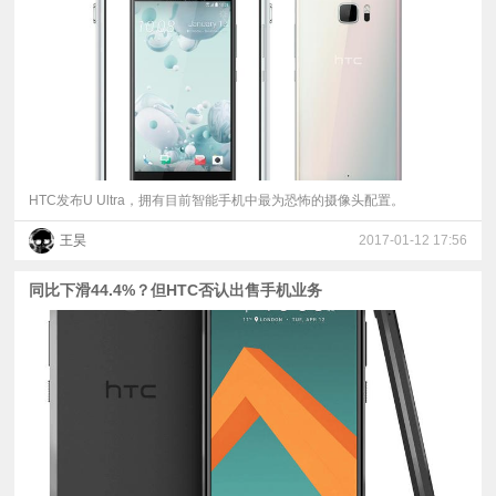
视
频
科
普
HTC发布U Ultra，拥有目前智能手机中最为恐怖的摄像头配置。
王昊
2017-01-12 17:56
体
同比下滑44.4%？但HTC否认出售手机业务
验
专
题