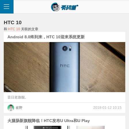
HTC 10
和
HTC 10
关联的文章
Android 8.0终到来，HTC 10迎来系统更新
首
页
快
讯
昔日老旗舰。
崔野
2018-01-12 10:15
评
火腿肠新旗舰降临！HTC发布U Ultra和U Play
测