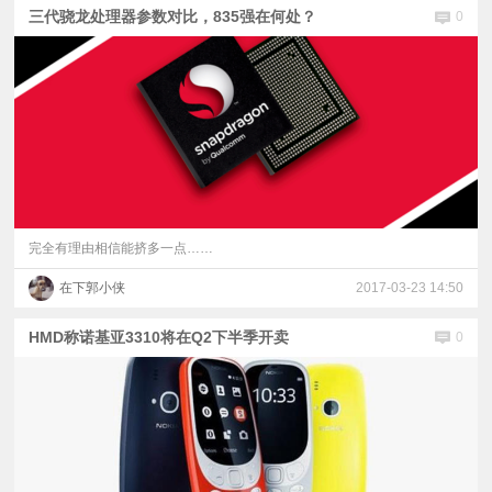
三代骁龙处理器参数对比，835强在何处？
0
完全有理由相信能挤多一点……
在下郭小侠
2017-03-23 14:50
HMD称诺基亚3310将在Q2下半季开卖
0