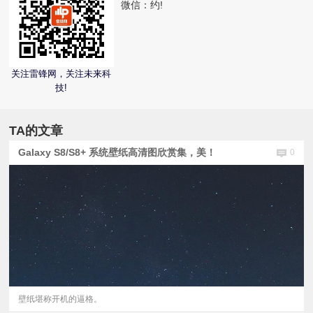
微信：
约!
视
频
关注雷锋网，关注未来科
技!
科
普
TA的文章
Galaxy S8/S8+ 系统壁纸高清图欣赏集，美！
0
体
验
专
题
壁纸堪称开机的逼格。