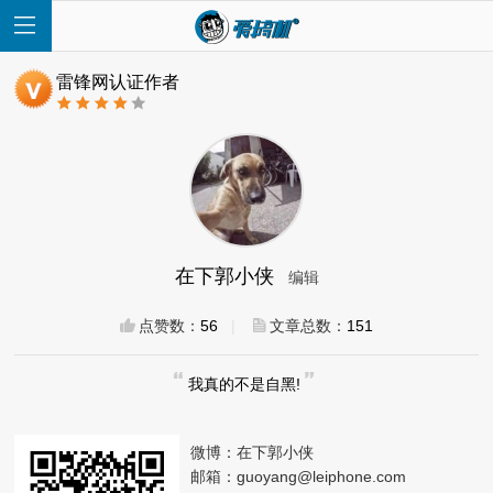
雷锋网认证作者
首
页
在下郭小侠
编辑
快
点赞数：
56
|
文章总数：
151
讯
我真的不是自黑!
评
微博：
在下郭小侠
测
邮箱：
guoyang@leiphone.com