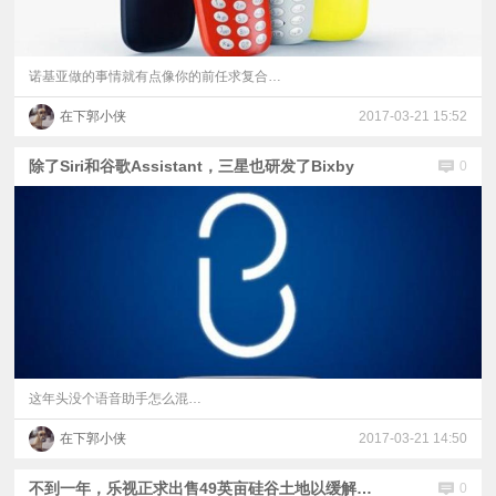
诺基亚做的事情就有点像你的前任求复合…
在下郭小侠
2017-03-21 15:52
除了Siri和谷歌Assistant，三星也研发了Bixby
0
这年头没个语音助手怎么混…
在下郭小侠
2017-03-21 14:50
不到一年，乐视正求出售49英亩硅谷土地以缓解资金压力
0