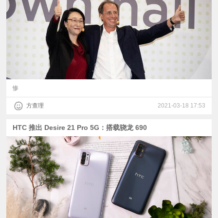
视
频
科
普
惨
方查理
2021-03-18 17:53
体
HTC 推出 Desire 21 Pro 5G：搭载骁龙 690
验
专
题