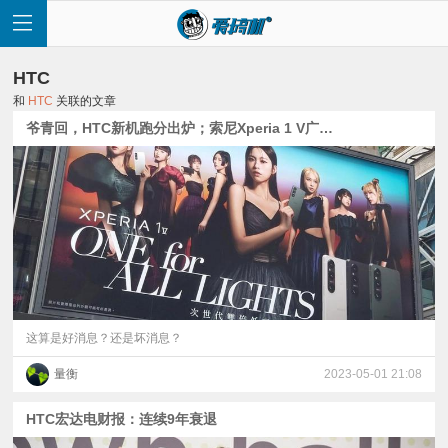
HTC
和
HTC
关联的文章
爷青回，HTC新机跑分出炉；索尼Xperia 1 V广告牌现身:“双倍降噪感光元件”
首
页
快
讯
这算是好消息？还是坏消息？
量衡
2023-05-01 21:08
评
HTC宏达电财报：连续9年衰退
测