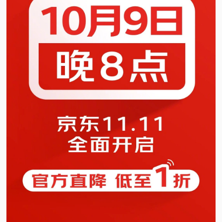
视
频
科
普
体
验
专
题