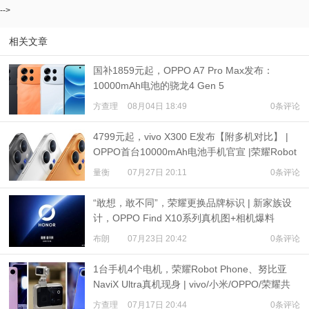
-->
相关文章
国补1859元起，OPPO A7 Pro Max发布：
10000mAh电池的骁龙4 Gen 5
方查理
08月04日 18:49
0条评论
4799元起，vivo X300 E发布【附多机对比】 |
OPPO首台10000mAh电池手机官宣 |荣耀Robot
Phone定档
量衡
07月27日 20:11
0条评论
“敢想，敢不同”，荣耀更换品牌标识 | 新家族设
计，OPPO Find X10系列真机图+相机爆料
布朗
07月23日 20:42
0条评论
1台手机4个电机，荣耀Robot Phone、努比亚
NaviX Ultra真机现身 | vivo/小米/OPPO/荣耀共
推公平内存机制
方查理
07月17日 20:44
0条评论