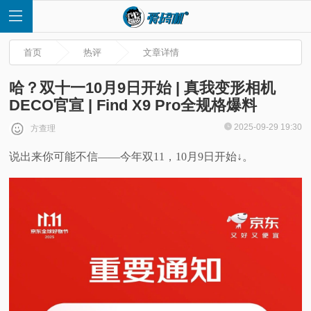
首页
热评
文章详情
哈？双十一10月9日开始 | 真我变形相机
DECO官宣 | Find X9 Pro全规格爆料
首
2025-09-29 19:30
方查理
说出来你可能不信——今年双11，10月9日开始↓。
页
快
讯
评
测