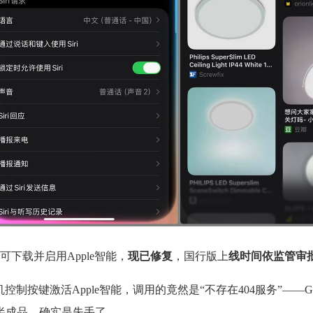
下载并启用Apple智能，
现已修复
，国行版上
线时间依监管审
制按键激活Apple智能，调用的竟然是“不存在404服务”——Go
半成品，确实是失手了。