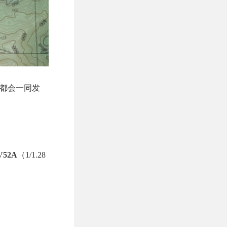
夹耳机都会一同发
52A
（1/1.28