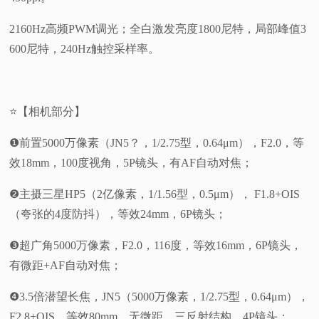
2160Hz高频PWM调光；全白激发亮度1800尼特，局部峰值3
600尼特，240Hz触控采样率。
⭐【相机部分】
❶前置5000万像素（JN5？，1/2.75型，0.64μm），F2.0，等
效18mm，100度视角，5P镜头，有AF自动对焦；
❷主摄三星HP5（2亿像素，1/1.56型，0.5μm）， F1.8+OIS
（夸张的4度防抖），等效24mm，6P镜头；
❸超广角5000万像素，F2.0，116度，等效16mm，6P镜头，
有微距+AF自动对焦；
❹3.5倍潜望长焦，JN5（5000万像素，1/2.75型，0.64μm），
F2.8+OIS。等效80mm，无微距，三反射结构，4P镜头；