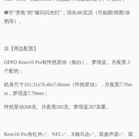
❺可“变焦”的“爆闪闪光灯”，强化4K实况（可贴图/抠图/涂
鸦等）。
⛱️【周边配置】
OPPO Reno16 Pro有怦然星动（银白）、梦境蓝、月夜黑 3
个配色；
机身尺寸161.31x76.46x7.86mm（怦然星动），月夜黑7.70m
m，梦境蓝7.79mm；
怦然星动208克、月夜黑205克、梦境蓝207克重。
Reno16 Pro有红外✅️、NFC✅️、X轴马达✅️、双扬声器✅️、双