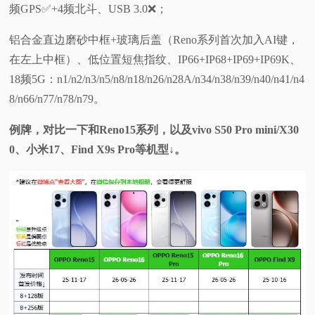
频GPS✅️+4频北斗、USB 3.0❌️；
铝合金直边磨砂中框+玻璃后盖（Reno系列首次加入AI键，
在左上中框）、低位置短焦指纹、IP66+IP68+IP69+IP69K、
18频5G：n1/n2/n3/n5/n8/n18/n26/n28A/n34/n38/n39/n40/n41/n4
8/n66/n77/n78/n79。
例牌，对比一下和Reno15系列，以及vivo S50 Pro mini/X30
0、小米17、Find X9s Pro等机型↓。