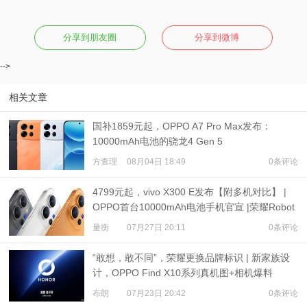
分享到朋友圈
分享到微博
-->
相关文章
国补1859元起，OPPO A7 Pro Max发布：
10000mAh电池的骁龙4 Gen 5
方查理
08月04日 18:49
0条评论
4799元起，vivo X300 E发布【附多机对比】 |
OPPO首台10000mAh电池手机官宣 |荣耀Robot
Phone定档
量衡
07月27日 20:11
0条评论
“敢想，敢不同”，荣耀更换品牌标识 | 新家族设
计，OPPO Find X10系列真机图+相机爆料
布朗
07月23日 20:42
0条评论