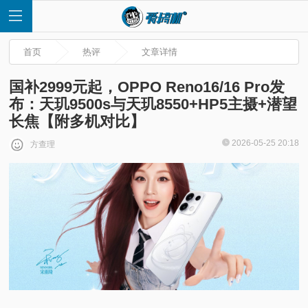
首页
热评
文章详情
国补2999元起，OPPO Reno16/16 Pro发
布：天玑9500s与天玑8550+HP5主摄+潜望
长焦【附多机对比】
首
2026-05-25 20:18
方查理
页
快
讯
评
测