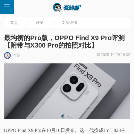
首页
评测
文章详情
最均衡的Pro版，OPPO Find X9 Pro评测
【附带与X300 Pro的拍照对比】
首
2025-10-29 19:32
布朗
页
快
讯
评
测
OPPO Find X9 Pro在10月16日发布。这一代换成LYT-828主