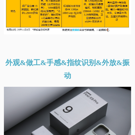
外观&做工&手感&指纹识别&外放&振
动