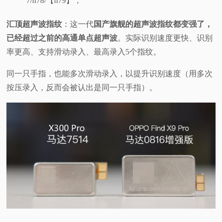
7/n78/【n79】；
汇顶超声波指纹
：这一代
国产旗舰的超声波指纹都变强了，
已经超过之前的高通单点超声波
。实际识别速度更快、识别
率更高、支持滑动录入、最高录入5个指纹。
同一只手指，也能多次滑动录入，以提升识别速度（用多次
按压录入，反而会被认出是同一只手指）。