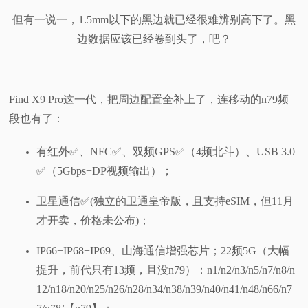
但有一说一，1.5mm以下的黑边就已经很难辨别高下了。黑
边数据应该已经卷到头了，吧？
Find X9 Pro这一代，把周边配置全补上了，连移动的n79频
段也有了：
有红外✅️、NFC✅️、双频GPS✅️（4频北斗）、USB 3.0
✅️（5Gbps+DP视频输出）；
卫星通信✅️(独立的卫通皇帝版，且支持eSIM，但11月
才开卖，价格未公布)；
IP66+IP68+IP69、山海通信增强芯片；22频5G（大幅
提升，前代只有13频，且没n79）：n1/n2/n3/n5/n7/n8/n
12/n18/n20/n25/n26/n28/n34/n38/n39/n40/n41/n48/n66/n7