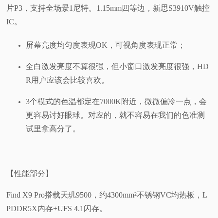
片P3，支持全场景1尼特。1.15mm四等边，新思S3910V触控
IC。
屏幕亮度均匀度表现OK，可视角度表现正常；
全白激发亮度不算很强，但小窗口激发亮度很强，HD
R用户应该会比较喜欢。
3个模式的色温都定在7000K附近，微微偏冷一点，会
更容易讨好眼球。对应的，就不容易在我们的色准测
试里拿高分了。
【性能部分】
Find X9 Pro搭载天玑9500，约4300mm²不锈钢VC均热板，L
PDDR5X内存+UFS 4.1闪存。