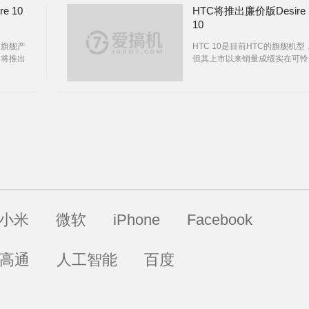
e 10
HTC将推出廉价版Desire
10
次旗舰产
HTC 10是目前HTC的旗舰机型
C将推出
但其上市以来销量成绩实在可怜
今天起真
因此HTC为了增加销量推出了
都在极
版Desire10。
小米
微软
iPhone
Facebook
高通
人工智能
百度