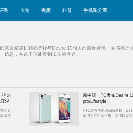
评测
专题
视频
科普
手机跑分库
部来自爱搞机精心选择与
Desire 10
相关的最近资讯，爱搞机是
一信息，在这里你能看到未来的世界。
陆骁龙
新中端 HTC发布Desire 1
战江湖
pro/Lifestyle
览会更
HTC发布两款Desire新机，Desi
 尊爵版抢
依旧主打中端市场，采用联发科
10 终于
Helio P10处理器。
6 更有