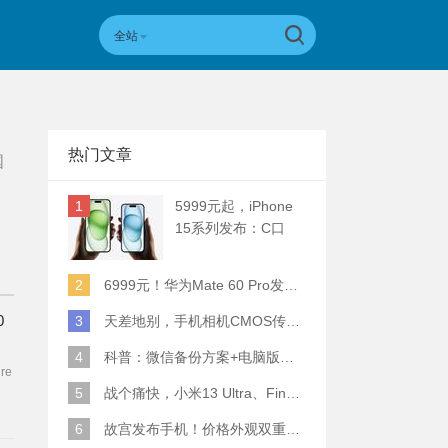
全站
热门文章
国
1
5999元起，iPhone
15系列发布：C口
+钛合金+全员灵动岛
+5倍潜望长焦
2
6999元！华为Mate 60 Pro发布：麒麟9000S+卫星通话 (附初步跑分)
0
3
天差地别，手机相机CMOS传感器实际面积对比
4
科普：微信备份方案+电脑版丢失数据恢复指南
re
5
战个痛快，小米13 Ultra、Find X6 Pro、vivo X90 Pro+、小米12SU拍照横评
6
故宫发布手机！价格外观双重逆天！