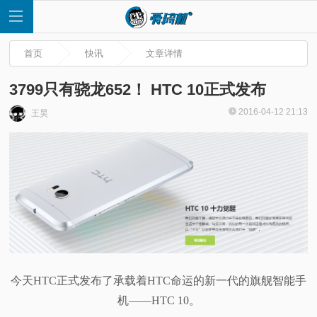
首页
快讯
文章详情
3799只有骁龙652！ HTC 10正式发布
2016-04-12 21:13
王昊
首
页
快
讯
评
今天HTC正式发布了承载着HTC命运的新一代的旗舰智能手
机——HTC 10。
测