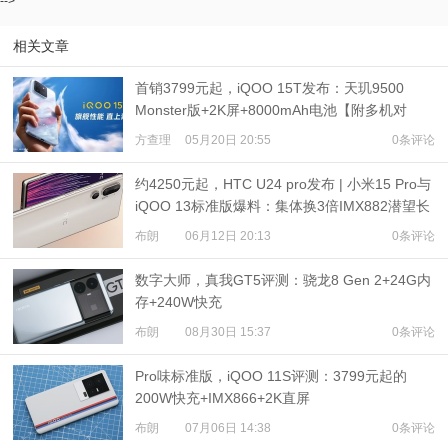
-->
相关文章
首销3799元起，iQOO 15T发布：天玑9500
Monster版+2K屏+8000mAh电池【附多机对
比】
方查理
05月20日 20:55
0条评论
约4250元起，HTC U24 pro发布 | 小米15 Pro与
iQOO 13标准版爆料：集体换3倍IMX882潜望长
焦？
布朗
06月12日 20:13
0条评论
数字大师，真我GT5评测：骁龙8 Gen 2+24G内
存+240W快充
布朗
08月30日 15:37
0条评论
Pro味标准版，iQOO 11S评测：3799元起的
200W快充+IMX866+2K直屏
布朗
07月06日 14:38
0条评论