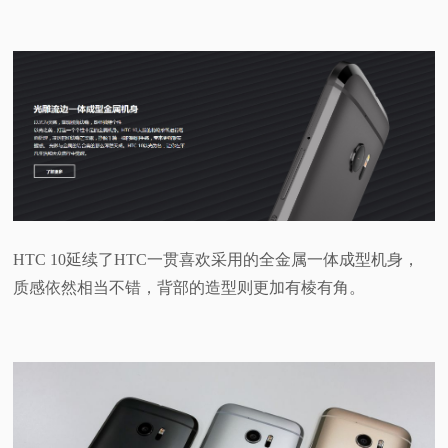
视
频
科
普
体
HTC 10延续了HTC一贯喜欢采用的全金属一体成型机身，
验
质感依然相当不错，背部的造型则更加有棱有角。
专
题