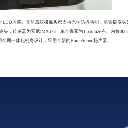
5.15英寸LCD屏幕。其前后双摄像头都支持光学防抖功能，前置摄像头
e镜头，传感器为索尼IMX378，单个像素为1.55um左右。内置300
且将会采用金属一体化机身设计，采用全新的BoomSound扬声器。
。