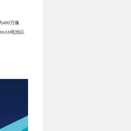
为400万像
0mAh电池以