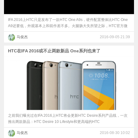
IFA 2016上HTC只是发布了一款HTC One A9s，硬件配置整体比HTC One
A9还要低，外观基本上和前作差不多。火腿肠大失所望之际，HTC官方微
马俊杰
2016-09-05 21:39
HTC在IFA 2016或不止两款新品 One系列也来了
之前我们曝光过在IFA 2016上HTC将会更新HTC Desire系列产品线，一次
推出两款新品：HTC Desire 10 Lifestyle和更高端的HTC
马俊杰
2016-08-30 10:02