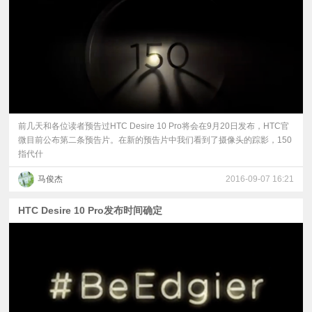
视
频
科
普
前几天和各位读者预告过HTC Desire 10 Pro将会在9月20日发布，HTC官
微目前公布第二条预告片。在新的预告片中我们看到了摄像头的踪影，150
指代什
体
马俊杰
2016-09-07 16:21
验
HTC Desire 10 Pro发布时间确定
专
题