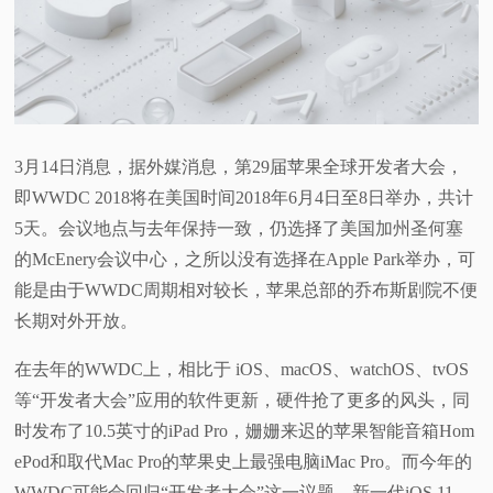
视
频
科
3月14日消息，据外媒消息，第29届苹果全球开发者大会，
即WWDC 2018将在美国时间2018年6月4日至8日举办，共计
普
5天。会议地点与去年保持一致，仍选择了美国加州圣何塞
体
的McEnery会议中心，之所以没有选择在Apple Park举办，可
能是由于WWDC周期相对较长，苹果总部的乔布斯剧院不便
验
长期对外开放。
专
在去年的WWDC上，相比于 iOS、macOS、watchOS、tvOS
等“开发者大会”应用的软件更新，硬件抢了更多的风头，同
题
时发布了10.5英寸的iPad Pro，姗姗来迟的苹果智能音箱Hom
ePod和取代Mac Pro的苹果史上最强电脑iMac Pro。而今年的
WWDC可能会回归“开发者大会”这一议题，新一代iOS 11、