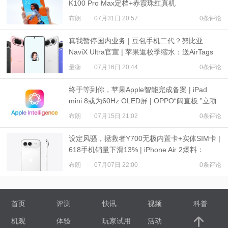
K100 Pro Max定档+赤霞珠红真机
布朗
07月31日 20:57
0条评论
真我暂停国内业务 | 豆包手机二代？努比亚
NaviX Ultra官宣 | 苹果返校季缩水：送AirTags
量衡
07月16日 20:44
0条评论
终于等到你，苹果Apple智能完成备案 | iPad
mini 8或为60Hz OLED屏 | OPPO“阔直板 ”立项
布朗
07月15日 21:02
0条评论
设定风骚，拯救者Y700无极内置卡+实体SIM卡 |
618手机销量下滑13% | iPhone Air 2爆料：
3500mAh电池
布朗
07月07日 22:00
0条评论
首页
评测
快讯
视频
科普
机观
体验
玩家试用
活动