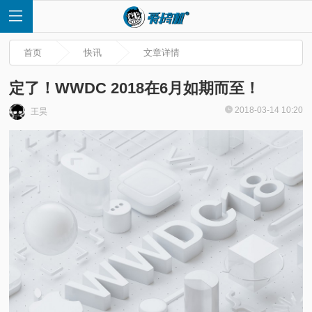
首页
快讯
文章详情
定了！WWDC 2018在6月如期而至！
2018-03-14 10:20
王昊
首
页
快
讯
评
测