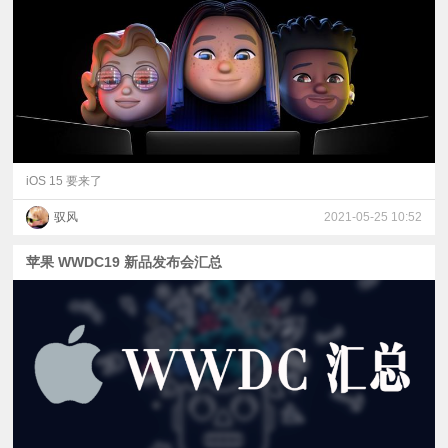
视
频
科
普
iOS 15 要来了
驭风
2021-05-25 10:52
体
苹果 WWDC19 新品发布会汇总
验
专
题