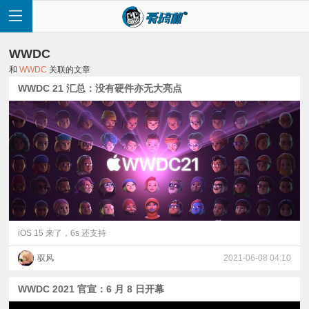
WWDC
和
WWDC
关联的文章
WWDC 21 汇总：没有硬件亦无大亮点
首
页
快
讯
iOS 15 来了，6s 还支持
驭风
2021-06-08 04:10
评
WWDC 2021 官宣：6 月 8 日开幕
测