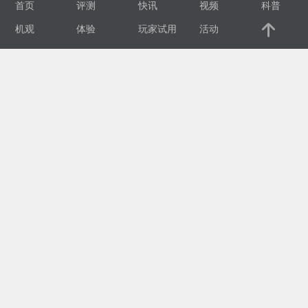
首页
评测
快讯
视频
科普
视
机观
体验
玩家试用
活动
频
科
普
体
验
专
题