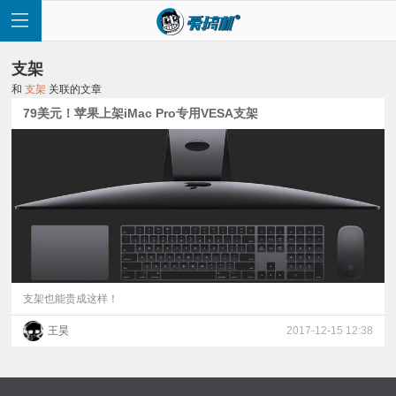
支架
和
支架
关联的文章
79美元！苹果上架iMac Pro专用VESA支架
首
页
快
讯
支架也能贵成这样！
王昊
2017-12-15 12:38
评
测