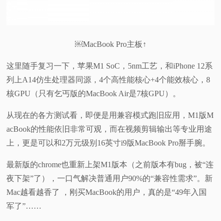
￼MacBook Pro主板↑
这里随手复习一下，苹果M1 SoC，5nm工艺，和iPhone 12系
列上A14仿生处理器同源，4个高性能核心+4个能效核心，8
核GPU（只有乞丐版的MacBook Air是7核GPU）。
从现在的各方测试看，即便是用兼容模式跑旧应用，M1版M
acBook的性能依旧非常可观，而在视频剪辑输出等专业用途
上，更是可以和2万元级别16英寸i9版MacBook Pro掰手腕。
最新版的chrome也重新上架M1版本（之前版本有bug，被“连
夜下架”了），一口气解决普通用户90%的“兼容性需求”。新
Mac越看越香了 ，刚买MacBook的用户，真的是“49年入国
军了”……