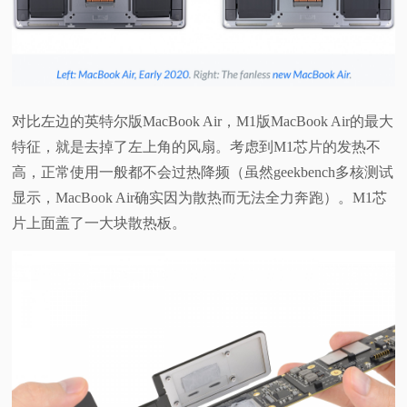
视
频
科
对比左边的英特尔版MacBook Air，M1版MacBook Air的最大
特征，就是去掉了左上角的风扇。考虑到M1芯片的发热不
普
高，正常使用一般都不会过热降频（虽然geekbench多核测试
显示，MacBook Air确实因为散热而无法全力奔跑）。M1芯
体
片上面盖了一大块散热板。
验
专
题