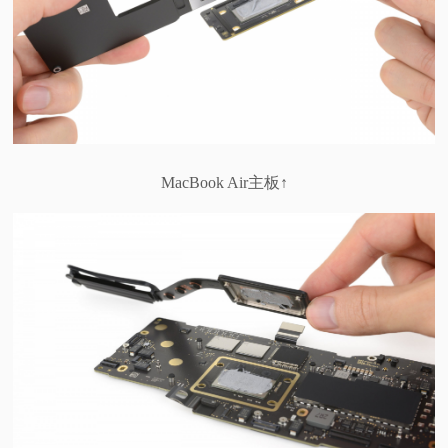
MacBook Air主板↑