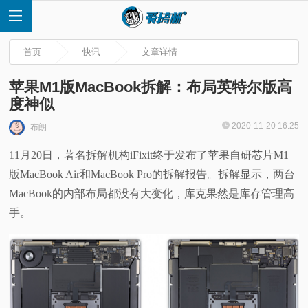
首页
快讯
文章详情
苹果M1版MacBook拆解：布局英特尔版高
度神似
首
2020-11-20 16:25
布朗
11月20日，著名拆解机构iFixit终于发布了苹果自研芯片M1
页
版MacBook Air和MacBook Pro的拆解报告。拆解显示，两台
快
MacBook的内部布局都没有大变化，库克果然是库存管理高
手。
讯
评
测