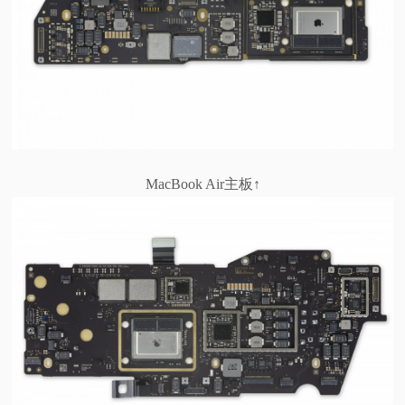
MacBook Air主板↑