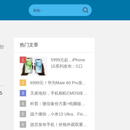
全站
热门文章
智
1
5999元起，iPhone
15系列发布：C口
+钛合金+全员灵动岛
+5倍潜望长焦
2
6999元！华为Mate 60 Pro发布：麒麟9000S+卫星通话 (附初步跑分)
S
3
天差地别，手机相机CMOS传感器实际面积对比
4
科普：微信备份方案+电脑版丢失数据恢复指南
5
战个痛快，小米13 Ultra、Find X6 Pro、vivo X90 Pro+、小米12SU拍照横评
6
故宫发布手机！价格外观双重逆天！