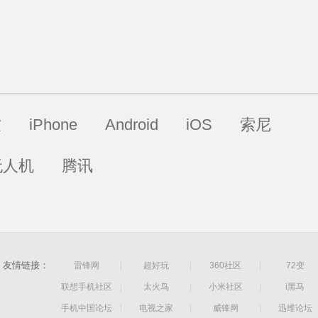
软
iPhone
Android
iOS
索尼
无人机
腾讯
友情链接：
雷锋网
|
超好玩
|
360社区
|
72变
联想手机社区
|
太火鸟
|
小米社区
|
i黑马
手机中国论坛
|
电视之家
|
威锋网
|
迅维论坛