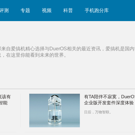
评测
专题
视频
科普
手机跑分库
部来自爱搞机精心选择与
DuerOS
相关的最近资讯，爱搞机是国内
息，在这里你能看到未来的世界。
底该有
有TA陪伴不寂寞，DuerO
智能
企业版开发套件深度体验
日后，万物智联。