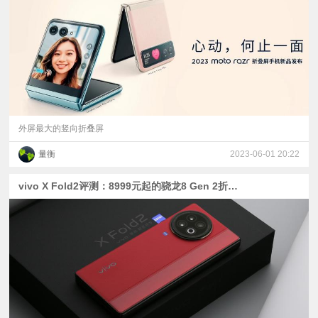
视
频
科
普
外屏最大的竖向折叠屏
量衡
2023-06-01 20:22
体
vivo X Fold2评测：8999元起的骁龙8 Gen 2折叠屏
验
专
题