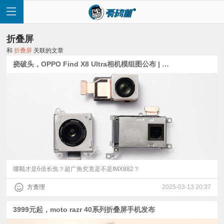
折叠屏
和
折叠屏
关联的文章
挠破头，OPPO Find X8 Ultra相机模组图公布 | 华为“矮胖型”小折叠定档3月20日
首
页
快
讯
哪颗才是6倍长焦？超广角究竟是不是IMX882？
方查理
2025-03-13 20:37
评
3999元起，moto razr 40系列折叠屏手机发布
测