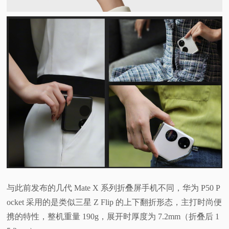
视
频
科
普
体
验
专
与此前发布的几代 Mate X 系列折叠屏手机不同，华为 P50 P
题
ocket 采用的是类似三星 Z Flip 的上下翻折形态，主打时尚便
携的特性，整机重量 190g，展开时厚度为 7.2mm（折叠后 1