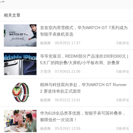
-->
相关文章
首发室内滑雪模式，华为WATCH GT 7系列成为
智能手表换机首选
杨善舞
08月05日 17:37
0条评论
等等党落泪，REDMI部分产品涨价200到300元 |
5大厂的阔折叠/大屏机/小平板布局、折叠屏
iPhone爆料
方查理
07月06日 21:06
0条评论
精神与科技双向奔赴，华为WATCH GT Runner
2 赛道传奇款正式面世
杨善舞
06月01日 13:41
0条评论
华为618全品类享优惠，智能手表可国补叠券，
极限低价一次说清！
杨善舞
05月28日 13:56
0条评论