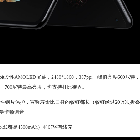
bit柔性AMOLED屏幕，2480*1860，387ppi，峰值亮度600
z屏幕，700尼特最高亮度，也支持杜比视界。
性钢片保护，宣称寿命比自身的铰链都长（铰链经过20万次折
哈曼卡顿调音。
 Fold2都是4500mAh）和67W有线充。