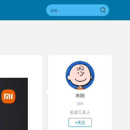
全站
1
布朗
编辑
机佬工具人
+关注