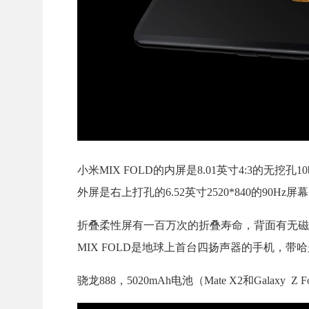
小米MIX FOLD的内屏是8.01英寸4:3的无挖孔10
外屏是右上打孔的6.52英寸2520*840的90H
折叠柔性屏有一百万次的折叠寿命，背面有无磁
MIX FOLD是地球上首台四扬声器的手机，带
骁龙888，5020mAh电池（Mate X2和Galaxy Z