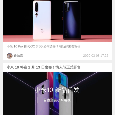
视
频
科
普
小米 10 Pro 和 iQOO 3 5G 如何选择？潮汕仔来告诉你！
丘加森
2020-03-08 17:22
体
小米 10 将在 2 月 13 日发布！情人节正式开售
验
专
题