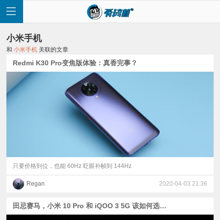
小米手机
和
小米手机
关联的文章
Redmi K30 Pro变焦版体验：真香完事？
首
页
快
讯
只要价格到位，也能 60Hz 眨眼补帧到 144Hz
Regan
2020-04-03 21:36
评
田忌赛马，小米 10 Pro 和 iQOO 3 5G 该如何选择？
测