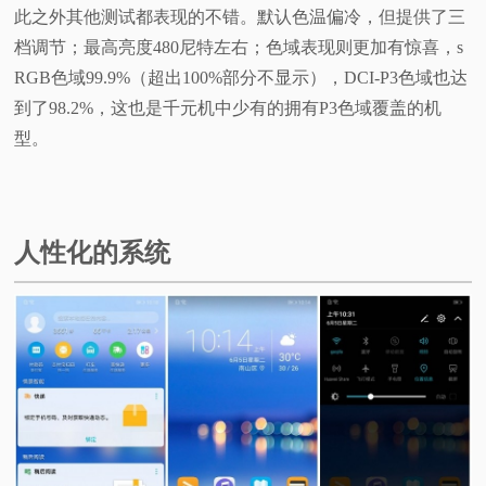
此之外其他测试都表现的不错。默认色温偏冷，但提供了三
档调节；最高亮度480尼特左右；色域表现则更加有惊喜，s
RGB色域99.9%（超出100%部分不显示），DCI-P3色域也达
到了98.2%，这也是千元机中少有的拥有P3色域覆盖的机
型。
人性化的系统