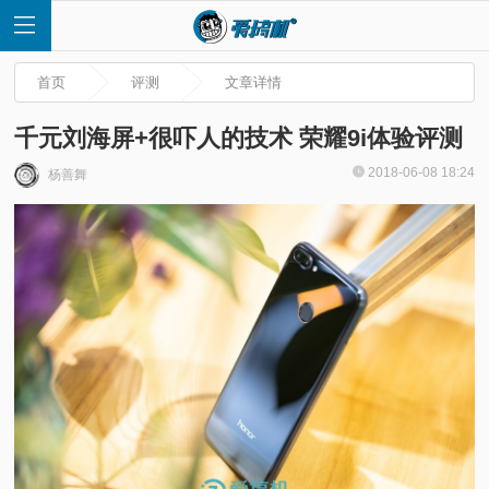
首页
评测
文章详情
千元刘海屏+很吓人的技术 荣耀9i体验评测
2018-06-08 18:24
杨善舞
首
页
快
讯
评
测