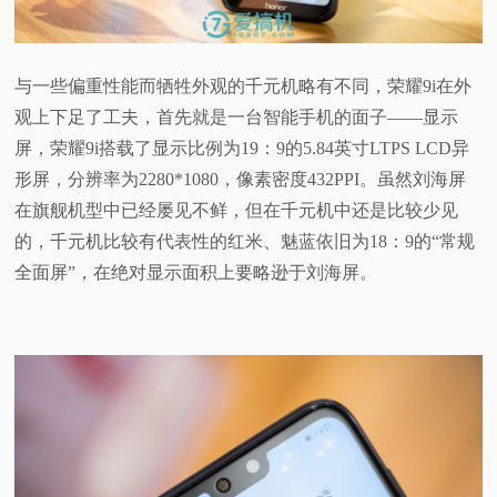
与一些偏重性能而牺牲外观的千元机略有不同，荣耀9i在外
观上下足了工夫，首先就是一台智能手机的面子——显示
屏，荣耀9i搭载了显示比例为19：9的5.84英寸LTPS LCD异
形屏，分辨率为2280*1080，像素密度432PPI。虽然刘海屏
在旗舰机型中已经屡见不鲜，但在千元机中还是比较少见
的，千元机比较有代表性的红米、魅蓝依旧为18：9的“常规
全面屏”，在绝对显示面积上要略逊于刘海屏。