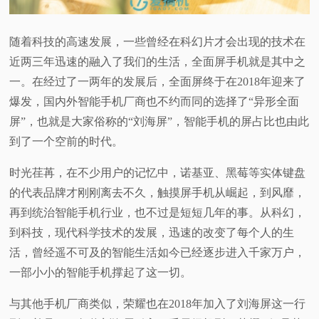
视
随着科技的高速发展，一些曾经在科幻片才会出现的技术在
频
近两三年迅速的融入了我们的生活，全面屏手机就是其中之
一。在经过了一两年的发展后，全面屏终于在2018年迎来了
科
爆发，国内外智能手机厂商也不约而同的选择了“异形全面
屏”，也就是大家俗称的“刘海屏”，智能手机的屏占比也由此
普
到了一个空前的时代。
体
时光荏苒，在不少用户的记忆中，诺基亚、黑莓等实体键盘
的代表品牌才刚刚离去不久，触摸屏手机从崛起，到风靡，
验
再到统治智能手机行业，也不过是短短几年的事。从科幻，
到科技，现代科学技术的发展，迅速的改变了每个人的生
专
活，曾经遥不可及的智能生活如今已经逐步进入千家万户，
一部小小的智能手机撑起了这一切。
题
与其他手机厂商类似，荣耀也在2018年加入了刘海屏这一行