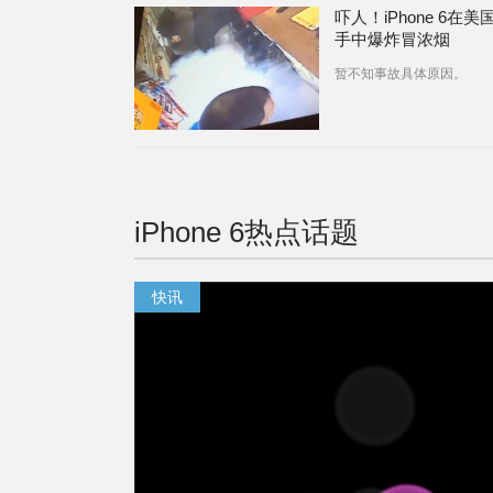
吓人！iPhone 6在美
手中爆炸冒浓烟
暂不知事故具体原因。
iPhone 6
热点话题
快讯