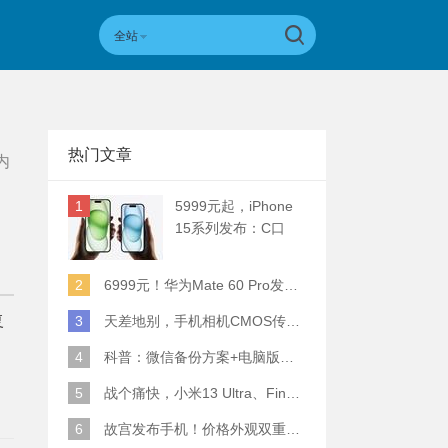
全站
热门文章
内
1
5999元起，iPhone
15系列发布：C口
+钛合金+全员灵动岛
+5倍潜望长焦
2
6999元！华为Mate 60 Pro发布：麒麟9000S+卫星通话 (附初步跑分)
复
3
天差地别，手机相机CMOS传感器实际面积对比
4
科普：微信备份方案+电脑版丢失数据恢复指南
5
战个痛快，小米13 Ultra、Find X6 Pro、vivo X90 Pro+、小米12SU拍照横评
6
故宫发布手机！价格外观双重逆天！