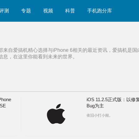
评测
专题
视频
科普
手机跑分库
部来自爱搞机精心选择与
iPhone 6
相关的最近资讯，爱搞机是国
信息，在这里你能看到未来的世界。
one
iOS 11.2.5正式版：以修
和SE
Bug为主
依旧小打小闹。