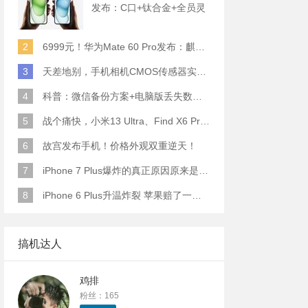
发布：C口+钛合金+全员灵
动岛+5倍潜望长焦
2
6999元！华为Mate 60 Pro发布：麒麟9000S+卫星通话 (附初步跑分)
3
天差地别，手机相机CMOS传感器实际面积对比
4
科普：微信备份方案+电脑版丢失数据恢复指南
5
战个痛快，小米13 Ultra、Find X6 Pro、vivo X90 Pro+、小米12SU拍照横评
6
故宫发布手机！价格外观双重逆天！
7
iPhone 7 Plus爆炸的真正原因原来是这样
8
iPhone 6 Plus升温炸裂 苹果赔了一部全新的
搞机达人
鸡排
粉丝：165