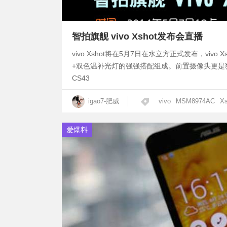
智拍旗舰 vivo Xshot发布会直播
vivo Xshot将在5月7日在水立方正式发布，viv
+双色温补光灯的强强搭配组成。前置摄像头更是独有全
CS43
igao7-肥威
vivo
MSM8974AC
Xs
爱爆料