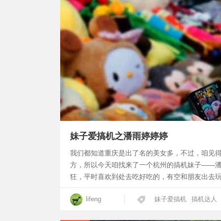
妹子爱搞机之潘雨婷婷婷
我们都知道重庆是出了名的美女多，不过，咱见
方，所以今天咱找来了一个杭州的搞机妹子——
狂，平时喜欢到处去吃好吃的，有空和朋友出去
lifeng
妹子爱搞机
搞机达人