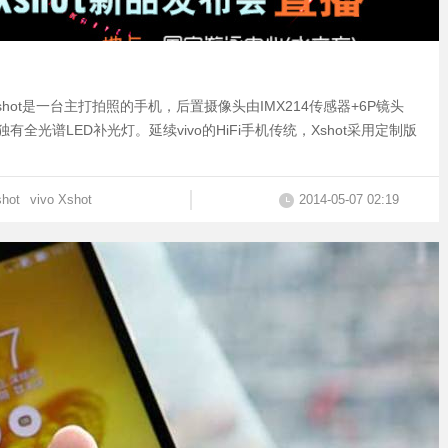
o Xshot是一台主打拍照的手机，后置摄像头由IMX214传感器+6P镜头
光谱LED补光灯。延续vivo的HiFi手机传统，Xshot采用定制版
hot
vivo Xshot
2014-05-07 02:19