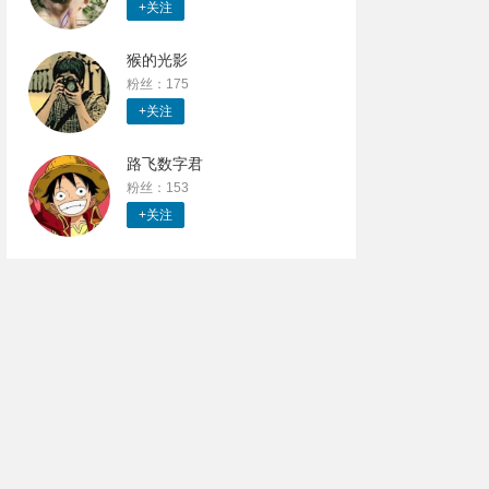
+关注
猴的光影
粉丝：175
+关注
路飞数字君
粉丝：153
+关注