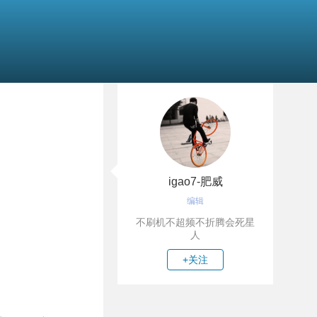
igao7-肥威
编辑
不刷机不超频不折腾会死星
人
+关注