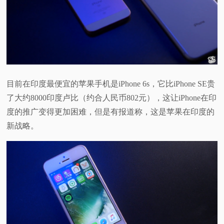
视
频
科
目前在印度最便宜的苹果手机是iPhone 6s，它比iPhone SE贵
普
了大约8000印度卢比（约合人民币802元），这让iPhone在印
度的推广变得更加困难，但是有报道称，这是苹果在印度的
体
新战略。
验
专
题