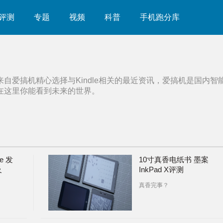
评测
专题
视频
科普
手机跑分库
来自爱搞机精心选择与
Kindle
相关的最近资讯，爱搞机是国内智
在这里你能看到未来的世界。
te 发
10寸真香电纸书 墨案
及
InkPad X评测
真香完事？