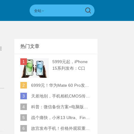
全站
热门文章
能
1
5999元起，iPhone
15系列发布：C口
+钛合金+全员灵动岛
+5倍潜望长焦
2
6999元！华为Mate 60 Pro发布：麒麟9000S+卫星通话 (附初步跑分)
3
天差地别，手机相机CMOS传感器实际面积对比
4
科普：微信备份方案+电脑版丢失数据恢复指南
5
战个痛快，小米13 Ultra、Find X6 Pro、vivo X90 Pro+、小米12SU拍照横评
6
故宫发布手机！价格外观双重逆天！