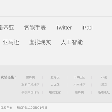
诺基亚
智能手表
Twitter
iPad
亚马逊
虚拟现实
人工智能
友情链接：
雷锋网
|
超好玩
|
360社区
|
72变
联想手机社区
|
太火鸟
|
小米社区
|
i黑马
手机中国论坛
|
电视之家
|
威锋网
|
迅维论坛
公司 版权所有
粤ICP备11095991号-5