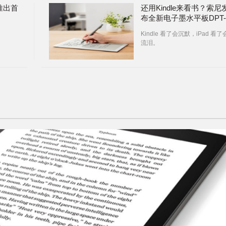
推出首
还用Kindle来看书？索尼
布全新电子墨水平板DPT-
RP1
Kindle 看了会沉默，iPad 看了
流泪。