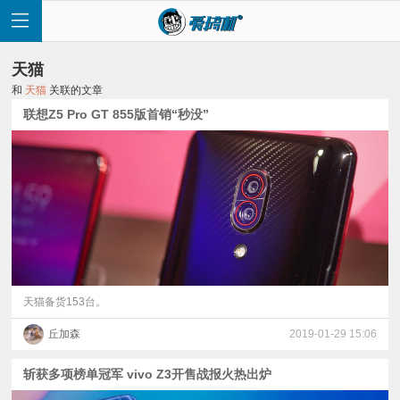
天猫
和
天猫
关联的文章
联想Z5 Pro GT 855版首销“秒没”
首
页
快
讯
天猫备货153台。
丘加森
2019-01-29 15:06
评
斩获多项榜单冠军 vivo Z3开售战报火热出炉
测