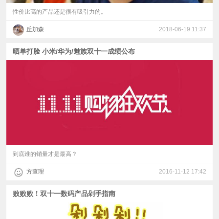
性价比高的产品还是很有吸引力的。
丘加森
2018-06-19 11:37
晒单打脸 小米/华为/魅族双十一成绩公布
到底谁的销量才是最高？
方查理
2016-11-12 17:42
败败败！双十一数码产品剁手指南