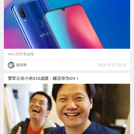
视
频
科
普
vivo Z3开售战报
杨善舞
2018-11-02 15:12
体
雷军公布小米618成绩：碾压华为OV！
验
专
题