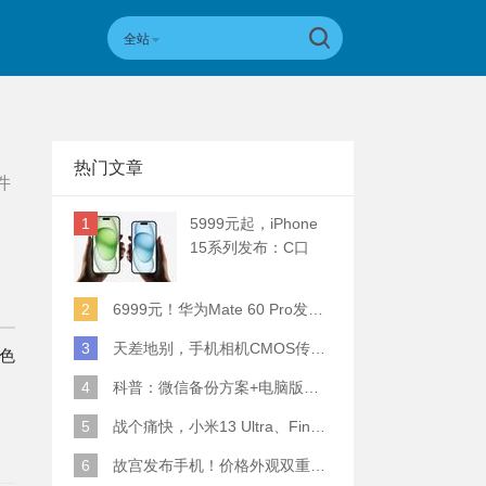
全站
热门文章
件
1
5999元起，iPhone
15系列发布：C口
+钛合金+全员灵动岛
+5倍潜望长焦
2
6999元！华为Mate 60 Pro发布：麒麟9000S+卫星通话 (附初步跑分)
3
天差地别，手机相机CMOS传感器实际面积对比
双色
4
科普：微信备份方案+电脑版丢失数据恢复指南
5
战个痛快，小米13 Ultra、Find X6 Pro、vivo X90 Pro+、小米12SU拍照横评
6
故宫发布手机！价格外观双重逆天！