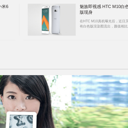
小米6
魅族即视感 HTC M10白
版现身
在HTC M10真机曝光后，近日
有白色版渲染图流出，颜值相比
色版高了不少。