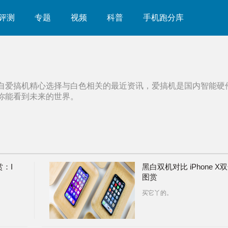
评测
专题
视频
科普
手机跑分库
自爱搞机精心选择与
白色
相关的最近资讯，爱搞机是国内智能硬
你能看到未来的世界。
赏：I
黑白双机对比 iPhone X
图赏
买它丫的。