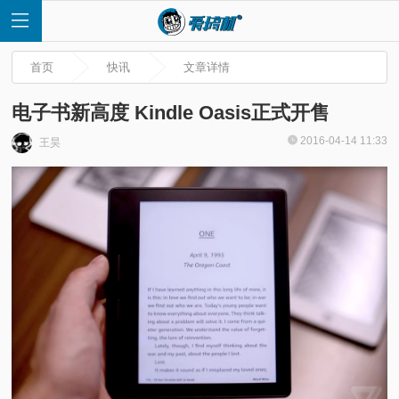
首页
快讯
文章详情
电子书新高度 Kindle Oasis正式开售
2016-04-14 11:33
王昊
首
页
快
讯
评
测