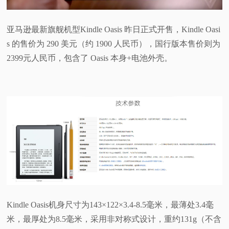
视
亚马逊最新旗舰机型Kindle Oasis 昨日正式开售，Kindle Oasi
频
s 的售价为 290 美元（约 1900 人民币），国行版本售价则为
2399元人民币，包含了 Oasis 本身+电池外壳。
科
普
体
验
专
题
Kindle Oasis机身尺寸为143×122×3.4-8.5毫米，最薄处3.4毫
米，最厚处为8.5毫米，采用非对称式设计，重约131g（不含