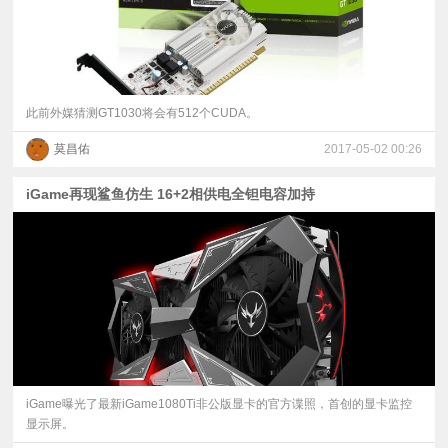
此前外媒猜测GT1030将会有512个CUDA。
莫昌佑
2017-05-02 00:26
iGame再现鲨鱼仿生 16+2相供电全钽电容加持
iGame曝光了最新iGame1080Ti非公版显卡的官方谍照，首创的显卡监控
显示屏。