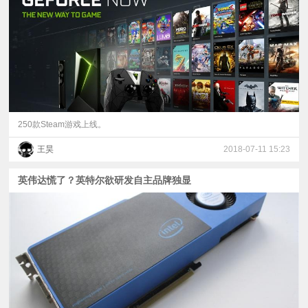
视
频
科
普
250款Steam游戏上线。
王昊
2018-07-11 15:23
体
英伟达慌了？英特尔欲研发自主品牌独显
验
专
题