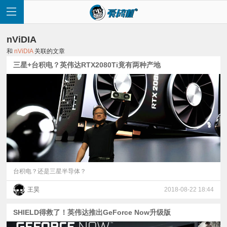
nViDIA
和
nViDIA
关联的文章
三星+台积电？英伟达RTX2080Ti竟有两种产地
首
页
快
讯
台积电？还是三星半导体？
王昊
2018-08-22 18:44
评
SHIELD得救了！英伟达推出GeForce Now升级版
测