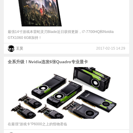
最强14寸游戏本雷蛇灵刃Blade近日获得更新，i7-7700HQ和Nvidia
GTX1060 6GB加持！
王昊
2017-02-15 14:29
全系升级！Nvidia连发6张Quadro专业显卡
在最强“游戏卡”P6000之上的怪物君临