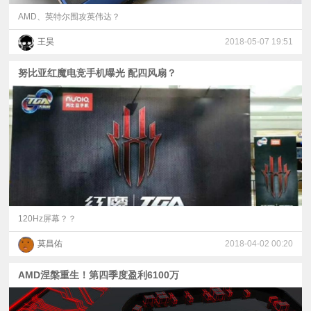
AMD、英特尔围攻英伟达？
王昊
2018-05-07 19:51
努比亚红魔电竞手机曝光 配四风扇？
120Hz屏幕？？
莫昌佑
2018-04-02 00:20
AMD涅槃重生！第四季度盈利6100万