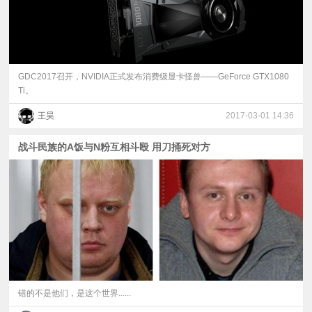
GDC2017召开，NVIDIA正式发布消费级显卡怪兽——GeForce GTX1080
Ti。
王昊
2017-03-01 14:36
战斗民族的A饭与N粉互相斗殴 用刀捅死对方
错的不是他们，是这个世界......