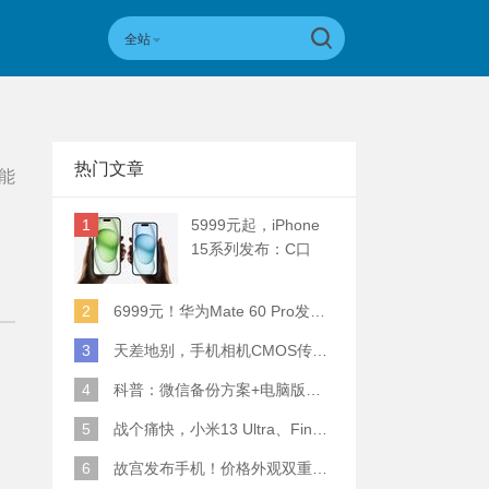
全站
热门文章
能
1
5999元起，iPhone
15系列发布：C口
+钛合金+全员灵动岛
+5倍潜望长焦
2
6999元！华为Mate 60 Pro发布：麒麟9000S+卫星通话 (附初步跑分)
3
天差地别，手机相机CMOS传感器实际面积对比
4
科普：微信备份方案+电脑版丢失数据恢复指南
5
战个痛快，小米13 Ultra、Find X6 Pro、vivo X90 Pro+、小米12SU拍照横评
6
故宫发布手机！价格外观双重逆天！