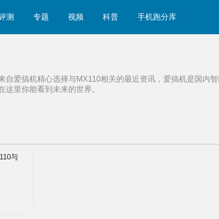
评测
专题
视频
科普
手机跑分库
来自爱搞机精心选择与
MX110
相关的最近资讯，爱搞机是国内智
在这里你能看到未来的世界。
10与