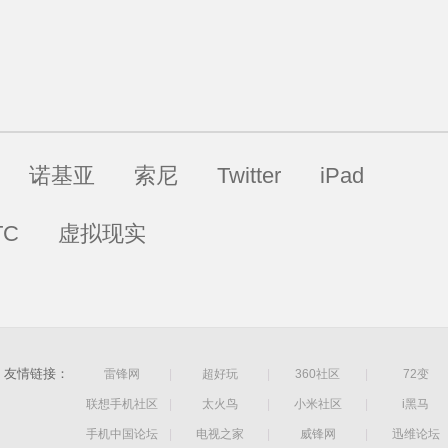
诺基亚
索尼
Twitter
iPad
TC
虚拟现实
友情链接：
雷锋网
|
超好玩
|
360社区
|
72变
联想手机社区
|
太火鸟
|
小米社区
|
i黑马
手机中国论坛
|
电视之家
|
威锋网
|
迅维论坛