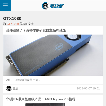
GTX1080
和
GTX1080
关联的文章
英伟达慌了？英特尔欲研发自主品牌独显
首
页
快
讯
AMD、英特尔围攻英伟达？
王昊
2018-05-07 19:51
评
华硕IFA带来怪兽级产品：AMD Ryzen 7 8核玩家国度！
测