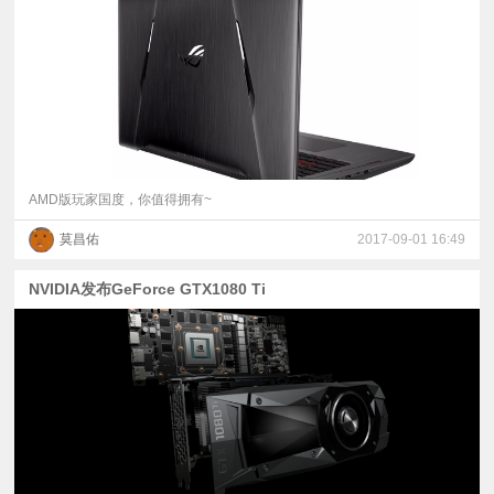
视
频
科
普
AMD版玩家国度，你值得拥有~
莫昌佑
2017-09-01 16:49
体
NVIDIA发布GeForce GTX1080 Ti
验
专
题