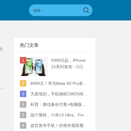
全站
热门文章
件
1
5999元起，iPhone
15系列发布：C口
+钛合金+全员灵动岛
+5倍潜望长焦
2
6999元！华为Mate 60 Pro发布：麒麟9000S+卫星通话 (附初步跑分)
3
天差地别，手机相机CMOS传感器实际面积对比
4
科普：微信备份方案+电脑版丢失数据恢复指南
5
战个痛快，小米13 Ultra、Find X6 Pro、vivo X90 Pro+、小米12SU拍照横评
6
故宫发布手机！价格外观双重逆天！