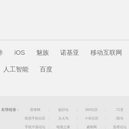
件
iOS
魅族
诺基亚
移动互联网
人工智能
百度
友情链接：
雷锋网
|
超好玩
|
360社区
|
72变
联想手机社区
|
太火鸟
|
小米社区
|
i黑马
手机中国论坛
|
电视之家
|
威锋网
|
迅维论坛