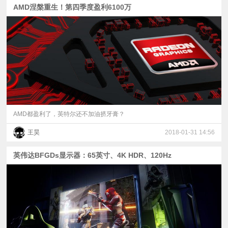
AMD涅槃重生！第四季度盈利6100万
AMD都盈利了，英特尔还不加油挤牙膏？
王昊
2018-01-31 14:56
英伟达BFGDs显示器：65英寸、4K HDR、120Hz