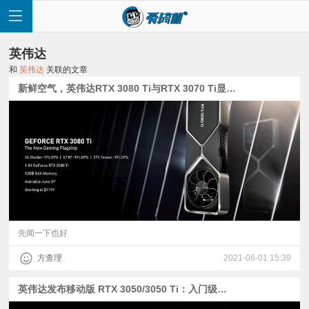
英伟达
和
英伟达
关联的文章
新鲜空气，英伟达RTX 3080 Ti与RTX 3070 Ti显卡发布
首
页
快
讯
先闻一下也好
方查理
2021-06-01 15:39
评
英伟达发布移动版 RTX 3050/3050 Ti：入门级游戏卡也有光追了
测