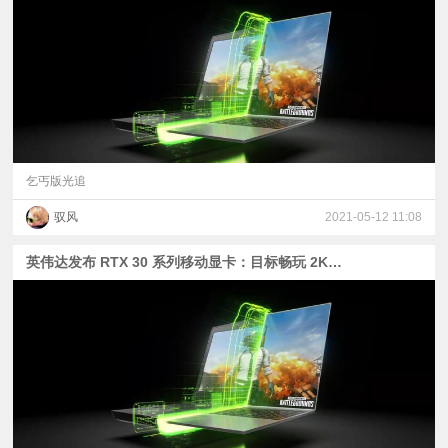
视
频
科
普
乞丐版光追
驭风
2021-05-12 11:08
体
英伟达发布 RTX 30 系列移动显卡：目标畅玩 2K 游戏
验
专
题