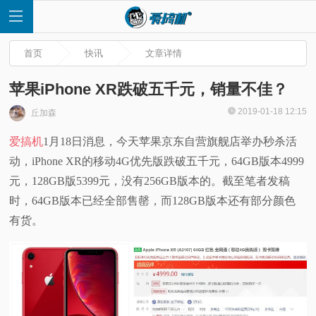
首页
快讯
文章详情
苹果iPhone XR跌破五千元，销量不佳？
2019-01-18 12:15
丘加森
首
爱搞机
1月18日消息，今天苹果京东自营旗舰店举办秒杀活
动，iPhone XR的移动4G优先版跌破五千元，64GB版本4999
页
元，128GB版5399元，没有256GB版本的。截至笔者发稿
快
时，64GB版本已经全部售罄，而128GB版本还有部分颜色
有货。
讯
评
测