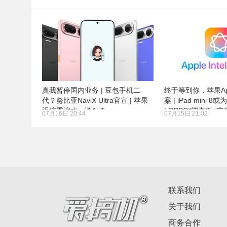
真我暂停国内业务 | 豆包手机二
终于等到你，苹果Ap
代？努比亚NaviX Ultra官宣 | 苹果
案 | iPad mini 8
返校季缩水：送AirTags
| OPPO“阔直板 ”立
07月16日 20:44
07月15日 21:02
联系我们
关于我们
商务合作