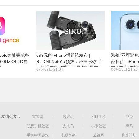
ple智能完成备
699元的iPhone增距镜发布 |
涨价“不可避免
或为60Hz OLED屏
REDMI Note17预热：卢伟冰称“千
品售价 | iPho
项
元机受伤最严重” | 三星宽折叠或7
布 | 第六代骁
07月02日 21:34
06月18日 21:20
月22日发布
单：有两种内
友情链接：
雷锋网
|
超好玩
|
360社区
|
72变
联想手机社区
|
太火鸟
|
小米社区
|
i黑马
手机中国论坛
|
电视之家
|
威锋网
|
迅维论坛