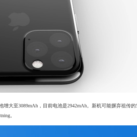
电池增大至3089mAh，目前电池是2942mAh。新机可能摒弃祖传的5
ing。