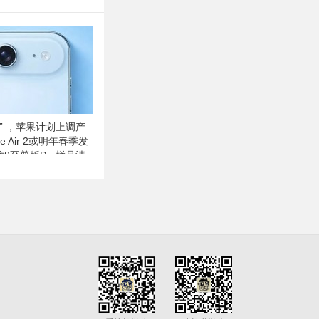
” ，苹果计划上调产
ne Air 2或明年春季发
龙8至尊版Pro样品清
存