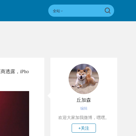
全站
应商透露，iPho
丘加森
编辑
欢迎大家加我微博，嘿嘿。
+关注