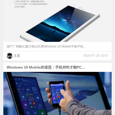
视
频
科
普
国产厂商酷比魔方推出巨屏Windows 10 Mobile平板手机。
王昊
2016-07-29 10:07
体
Windows 10 Mobile的迷思：手机何时才能PC化？
验
专
题