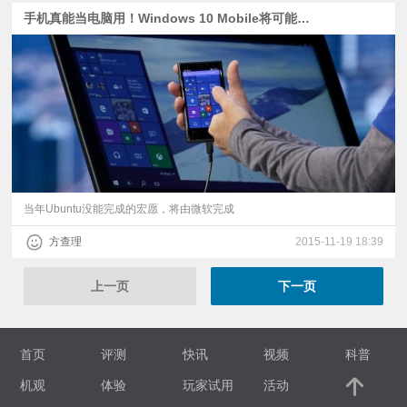
手机真能当电脑用！Windows 10 Mobile将可能运行PC软件
当年Ubuntu没能完成的宏愿，将由微软完成
方查理
2015-11-19 18:39
上一页
下一页
首页
评测
快讯
视频
科普
机观
体验
玩家试用
活动