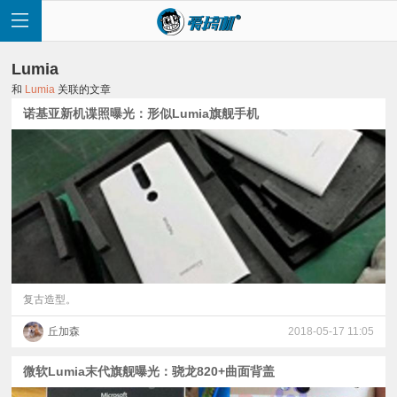
Lumia
和
Lumia
关联的文章
诺基亚新机谍照曝光：形似Lumia旗舰手机
首
页
快
讯
复古造型。
丘加森
2018-05-17 11:05
评
微软Lumia末代旗舰曝光：骁龙820+曲面背盖
测