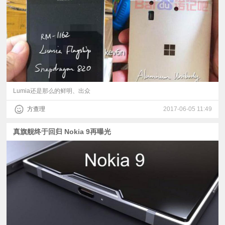
视
频
科
普
Lumia还是那么的鲜明、出众
方查理
2017-06-05 11:49
体
真旗舰终于回归 Nokia 9再曝光
验
专
题