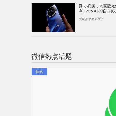
真·小而美，鸿蒙版微
测 | vivo X200官方
大家都果里果气了
微信
热点话题
快讯