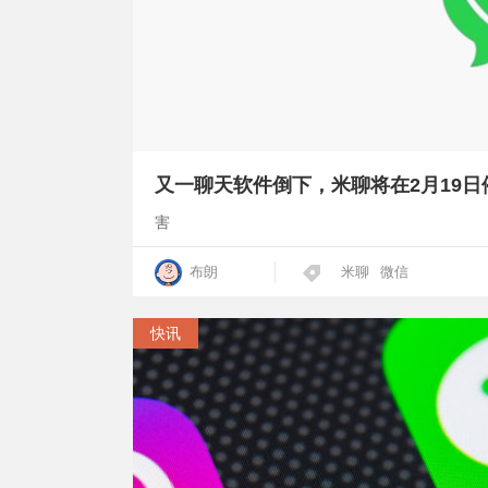
又一聊天软件倒下，米聊将在2月19日
害
布朗
米聊
微信
快讯