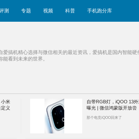
评测
专题
视频
科普
手机跑分库
自爱搞机精心选择与
微信
相关的最近资讯，爱搞机是国内智能硬
你能看到未来的世界。
 小米
自带RGB灯，iQOO 13
自定义
曝光 | 微信鸿蒙版开放尝
线
鲜：半天就被抢光
那个电竞iQOO回来了