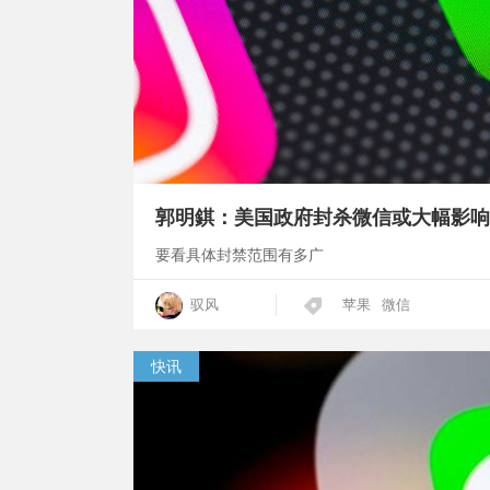
郭明錤：美国政府封杀微信或大幅影响 i
要看具体封禁范围有多广
驭风
苹果
微信
快讯