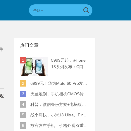
全站
热门文章
件
1
5999元起，iPhone
15系列发布：C口
+钛合金+全员灵动岛
+5倍潜望长焦
2
6999元！华为Mate 60 Pro发布：麒麟9000S+卫星通话 (附初步跑分)
3
天差地别，手机相机CMOS传感器实际面积对比
外观
4
科普：微信备份方案+电脑版丢失数据恢复指南
5
战个痛快，小米13 Ultra、Find X6 Pro、vivo X90 Pro+、小米12SU拍照横评
6
故宫发布手机！价格外观双重逆天！