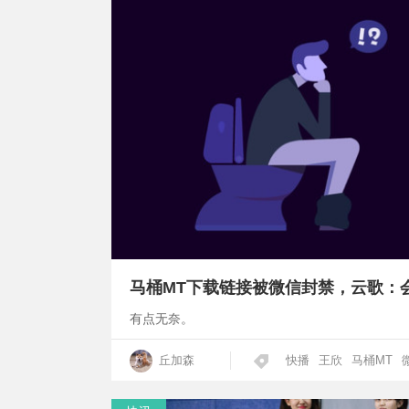
马桶MT下载链接被微信封禁，云歌：
有点无奈。
丘加森
快播
王欣
马桶MT