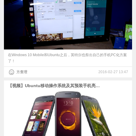
视
频
科
普
在Windows 10 Mobile和Ubuntu之后，英特尔也祭出自己的手机PC化方案
了！
体
方查理
2016-02-27 13:47
验
【视频】Ubuntu移动操作系统及其预装手机亮相CES
专
题