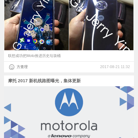
视
频
科
普
联想成功把Moto推进历史垃圾桶
方查理
2017-08-21 11:32
体
摩托 2017 新机线路图曝光，集体更新
验
专
题