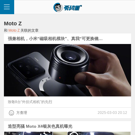
Moto Z
和
Moto Z
关联的文章
强兼相机，小米“磁吸相机模块”、真我“可更换镜头概念机”发布：外挂式相机的前世今生
首
页
快
讯
致敬8台“外挂式相机”的先烈
方查理
2025-03-03 20:12
评
造型亮骚 Moto X4银灰色真机曝光
测