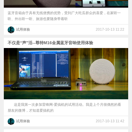
蓝牙音箱由于具有无线便携的优势，受到广大吃瓜群众的喜爱，在家听一
听、外出听一听、旅游也要随身带着听
试用体验
2017-10-13 11:22
不仅是“声”活--尊特M16金属蓝牙音响使用体验
这是我第一次参加雷锋网-爱搞机的试用活动。我是上个月很偶然的看
朋友的微博，才知道爱搞机的
试用体验
2017-10-13 11:42