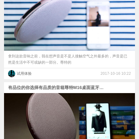
视
频
科
普
拿到这款音响之前，我在想声音是不是人接触空气之外最多的，声音是已
然是生活中不可或缺的一部分。尊特的
体
试用体验
2017-10-16 10:22
验
有品位的你选择有品质的音箱尊特M16桌面蓝牙音响评测
专
题