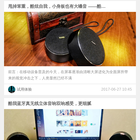
甩掉笨重，酷炫自我，小身板也有大嗓音 ——酷我无线环绕立体声音响（S7 pro）体验
前言：在移动设备普及的今天，在屏幕逐渐由清晰大屏进化为全面屏所带
来的视觉冲击之下，人类显然已经不满
试用体验
2017-06-27 10:45
酷我蓝牙真无线立体音响双响感受，更细腻