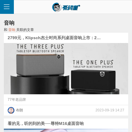
音响
和
音响
关联的文章
2799元，Klipsch杰士时尚系列桌面音响上市：2款新品均支持App调音
首
页
快
讯
77年老品牌
布朗
2023-09-19 14:27
评
看的见，听的到的美──尊特M16桌面音响
测