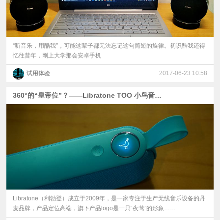
“听音乐，用酷我”，可能这辈子都无法忘记这句简短的旋律。初识酷我还得
忆往昔年，刚上大学那会安卓手机
试用体验
2017-06-23 10:58
360°的“皇帝位”？——Libratone TOO 小鸟音箱体验
Libratone（利勃登）成立于2009年，是一家专注于生产无线音乐设备的丹
麦品牌，产品定位高端，旗下产品logo是一只“夜莺”的形象……